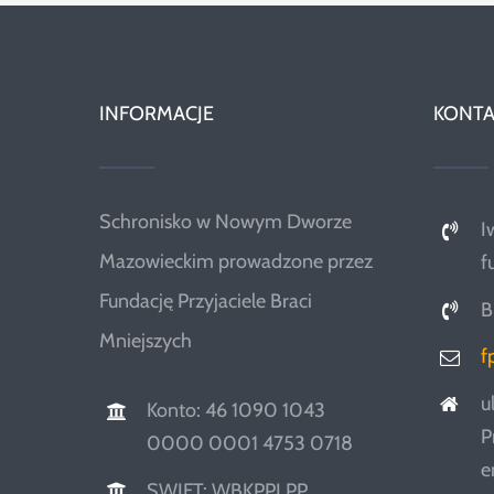
INFORMACJE
KONTA
Schronisko w Nowym Dworze
I
Mazowieckim prowadzone przez
f
Fundację Przyjaciele Braci
B
Mniejszych
f
u
Konto: 46 1090 1043
P
0000 0001 4753 0718
e
SWIFT: WBKPPLPP