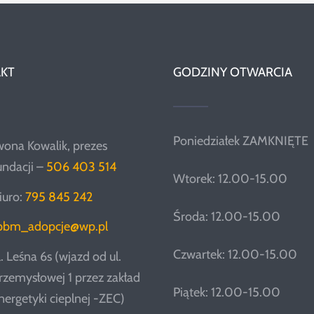
KT
GODZINY OTWARCIA
Poniedziałek ZAMKNIĘTE
wona Kowalik, prezes
undacji –
506 403 514
Wtorek: 12.00-15.00
iuro:
795 845 242
Środa: 12.00-15.00
pbm_adopcje@wp.pl
Czwartek: 12.00-15.00
l. Leśna 6s (wjazd od ul.
rzemysłowej 1 przez zakład
Piątek: 12.00-15.00
nergetyki cieplnej -ZEC)