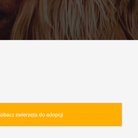
obacz zwierzęta do adopcji