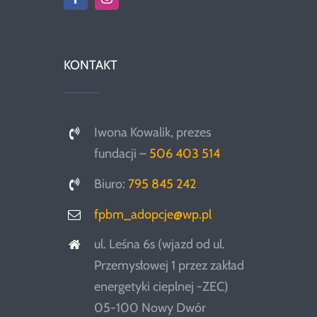
KONTAKT
Iwona Kowalik, prezes
fundacji –
506 403 514
Biuro:
795 845 242
fpbm_adopcje@wp.pl
ul. Leśna 6s (wjazd od ul.
Przemysłowej 1 przez zakład
energetyki cieplnej -ZEC)
05-100 Nowy Dwór