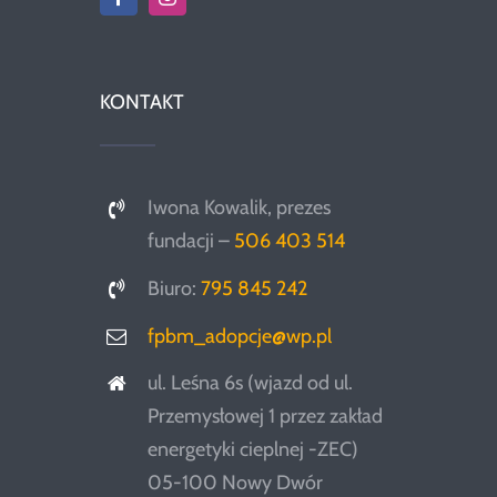
KONTAKT
Iwona Kowalik, prezes
fundacji –
506 403 514
Biuro:
795 845 242
fpbm_adopcje@wp.pl
ul. Leśna 6s (wjazd od ul.
Przemysłowej 1 przez zakład
energetyki cieplnej -ZEC)
05-100 Nowy Dwór