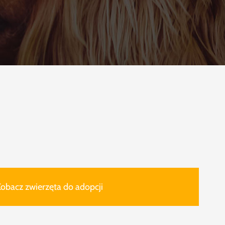
obacz zwierzęta do adopcji