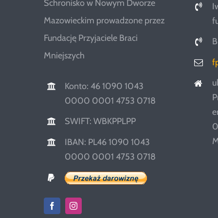
Schronisko w Nowym Dworze
I
Mazowieckim prowadzone przez
f
Fundację Przyjaciele Braci
B
Mniejszych
f
u
Konto: 46 1090 1043
P
0000 0001 4753 0718
e
SWIFT: WBKPPLPP
0
M
IBAN: PL46 1090 1043
0000 0001 4753 0718