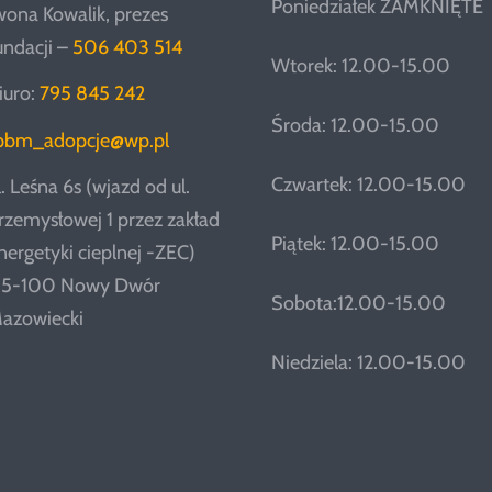
Poniedziałek ZAMKNIĘTE
wona Kowalik, prezes
undacji –
506 403 514
Wtorek: 12.00-15.00
iuro:
795 845 242
Środa: 12.00-15.00
pbm_adopcje@wp.pl
Czwartek: 12.00-15.00
l. Leśna 6s (wjazd od ul.
rzemysłowej 1 przez zakład
Piątek: 12.00-15.00
nergetyki cieplnej -ZEC)
5-100 Nowy Dwór
Sobota:12.00-15.00
azowiecki
Niedziela: 12.00-15.00