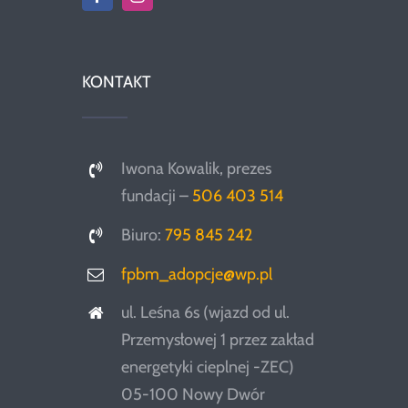
KONTAKT
Iwona Kowalik, prezes
fundacji –
506 403 514
Biuro:
795 845 242
fpbm_adopcje@wp.pl
ul. Leśna 6s (wjazd od ul.
Przemysłowej 1 przez zakład
energetyki cieplnej -ZEC)
05-100 Nowy Dwór