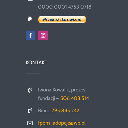
0000 0001 4753 0718
KONTAKT
Iwona Kowalik, prezes
fundacji –
506 403 514
Biuro:
795 845 242
fpbm_adopcje@wp.pl