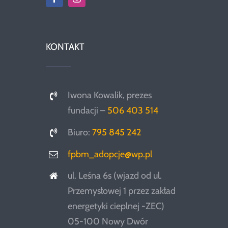
KONTAKT
Iwona Kowalik, prezes
fundacji –
506 403 514
Biuro:
795 845 242
fpbm_adopcje@wp.pl
ul. Leśna 6s (wjazd od ul.
Przemysłowej 1 przez zakład
energetyki cieplnej -ZEC)
05-100 Nowy Dwór