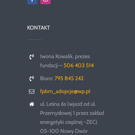
KONTAKT
Iwona Kowalik, prezes
fundacji –
506 403 514
Biuro:
795 845 242
fpbm_adopcje@wp.pl
ul. Leśna 6s (wjazd od ul.
Przemysłowej 1 przez zakład
energetyki cieplnej -ZEC)
05-100 Nowy Dwór