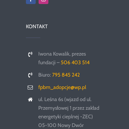
KONTAKT
Iwona Kowalik, prezes
fundacji –
506 403 514
Biuro:
795 845 242
fpbm_adopcje@wp.pl
ul. Leśna 6s (wjazd od ul.
Przemysłowej 1 przez zakład
energetyki cieplnej -ZEC)
05-100 Nowy Dwór