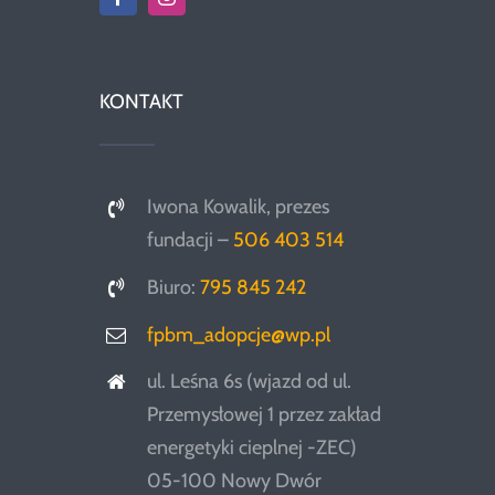
KONTAKT
Iwona Kowalik, prezes
fundacji –
506 403 514
Biuro:
795 845 242
fpbm_adopcje@wp.pl
ul. Leśna 6s (wjazd od ul.
Przemysłowej 1 przez zakład
energetyki cieplnej -ZEC)
05-100 Nowy Dwór