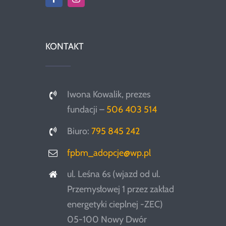
KONTAKT
Iwona Kowalik, prezes
fundacji –
506 403 514
Biuro:
795 845 242
fpbm_adopcje@wp.pl
ul. Leśna 6s (wjazd od ul.
Przemysłowej 1 przez zakład
energetyki cieplnej -ZEC)
05-100 Nowy Dwór