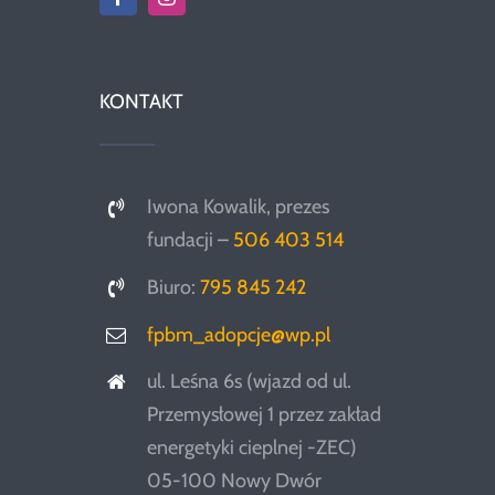
KONTAKT
Iwona Kowalik, prezes
fundacji –
506 403 514
Biuro:
795 845 242
fpbm_adopcje@wp.pl
ul. Leśna 6s (wjazd od ul.
Przemysłowej 1 przez zakład
energetyki cieplnej -ZEC)
05-100 Nowy Dwór