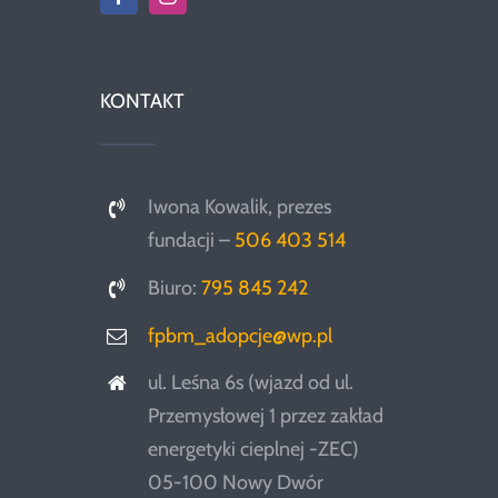
KONTAKT
Iwona Kowalik, prezes
fundacji –
506 403 514
Biuro:
795 845 242
fpbm_adopcje@wp.pl
ul. Leśna 6s (wjazd od ul.
Przemysłowej 1 przez zakład
energetyki cieplnej -ZEC)
05-100 Nowy Dwór