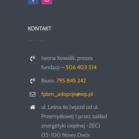
KONTAKT
Iwona Kowalik, prezes
fundacji –
506 403 514
Biuro:
795 845 242
fpbm_adopcje@wp.pl
ul. Leśna 6s (wjazd od ul.
Przemysłowej 1 przez zakład
energetyki cieplnej -ZEC)
05-100 Nowy Dwór