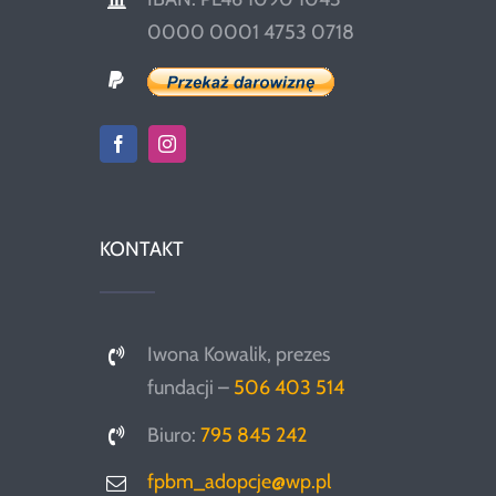
0000 0001 4753 0718
KONTAKT
Iwona Kowalik, prezes
fundacji –
506 403 514
Biuro:
795 845 242
fpbm_adopcje@wp.pl