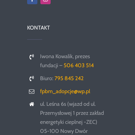
KONTAKT
Iwona Kowalik, prezes
fundacji –
506 403 514
Biuro:
795 845 242
fpbm_adopcje@wp.pl
ul. Leśna 6s (wjazd od ul.
Przemysłowej 1 przez zakład
energetyki cieplnej -ZEC)
05-100 Nowy Dwór