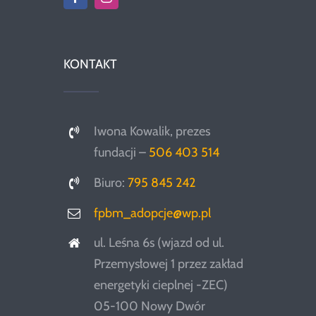
KONTAKT
Iwona Kowalik, prezes
fundacji –
506 403 514
Biuro:
795 845 242
fpbm_adopcje@wp.pl
ul. Leśna 6s (wjazd od ul.
Przemysłowej 1 przez zakład
energetyki cieplnej -ZEC)
05-100 Nowy Dwór