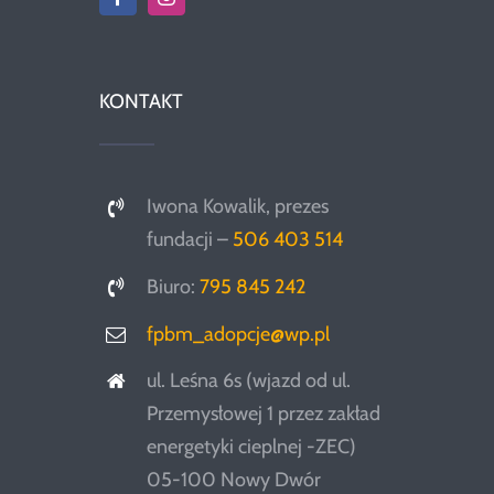
KONTAKT
Iwona Kowalik, prezes
fundacji –
506 403 514
Biuro:
795 845 242
fpbm_adopcje@wp.pl
ul. Leśna 6s (wjazd od ul.
Przemysłowej 1 przez zakład
energetyki cieplnej -ZEC)
05-100 Nowy Dwór