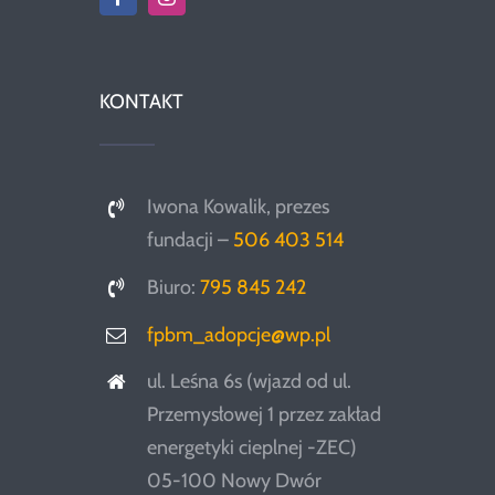
KONTAKT
Iwona Kowalik, prezes
fundacji –
506 403 514
Biuro:
795 845 242
fpbm_adopcje@wp.pl
ul. Leśna 6s (wjazd od ul.
Przemysłowej 1 przez zakład
energetyki cieplnej -ZEC)
05-100 Nowy Dwór