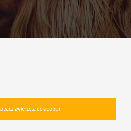
obacz zwierzęta do adopcji