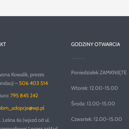
KT
GODZINY OTWARCIA
Poniedziałek ZAMKNIĘTE
wona Kowalik, prezes
undacji –
506 403 514
Wtorek: 12.00-15.00
iuro:
795 845 242
Środa: 12.00-15.00
pbm_adopcje@wp.pl
Czwartek: 12.00-15.00
l. Leśna 6s (wjazd od ul.
rzemysłowej 1 przez zakład