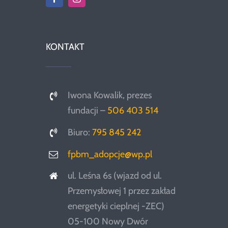
KONTAKT
Iwona Kowalik, prezes
fundacji –
506 403 514
Biuro:
795 845 242
fpbm_adopcje@wp.pl
ul. Leśna 6s (wjazd od ul.
Przemysłowej 1 przez zakład
energetyki cieplnej -ZEC)
05-100 Nowy Dwór