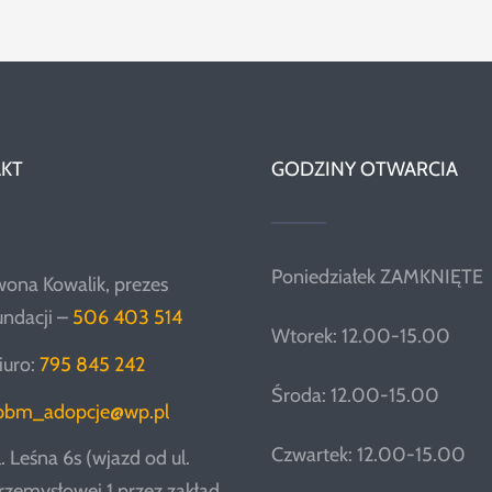
KT
GODZINY OTWARCIA
Poniedziałek ZAMKNIĘTE
wona Kowalik, prezes
undacji –
506 403 514
Wtorek: 12.00-15.00
iuro:
795 845 242
Środa: 12.00-15.00
pbm_adopcje@wp.pl
Czwartek: 12.00-15.00
l. Leśna 6s (wjazd od ul.
rzemysłowej 1 przez zakład