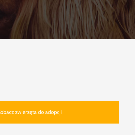
obacz zwierzęta do adopcji