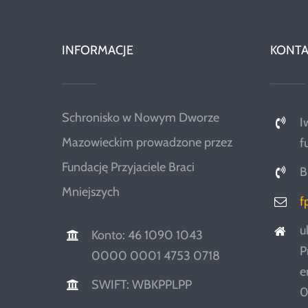
INFORMACJE
KONTA
Schronisko w Nowym Dworze
I
Mazowieckim prowadzone przez
f
Fundację Przyjaciele Braci
B
Mniejszych
f
u
Konto: 46 1090 1043
P
0000 0001 4753 0718
e
SWIFT: WBKPPLPP
0