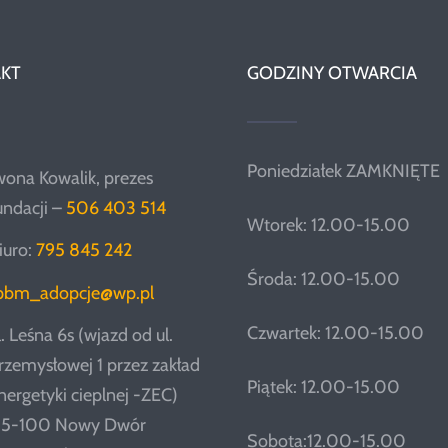
KT
GODZINY OTWARCIA
Poniedziałek ZAMKNIĘTE
wona Kowalik, prezes
undacji –
506 403 514
Wtorek: 12.00-15.00
iuro:
795 845 242
Środa: 12.00-15.00
pbm_adopcje@wp.pl
Czwartek: 12.00-15.00
l. Leśna 6s (wjazd od ul.
rzemysłowej 1 przez zakład
Piątek: 12.00-15.00
nergetyki cieplnej -ZEC)
5-100 Nowy Dwór
Sobota:12.00-15.00