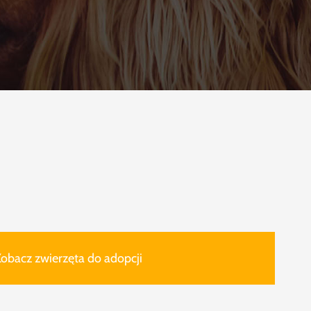
obacz zwierzęta do adopcji