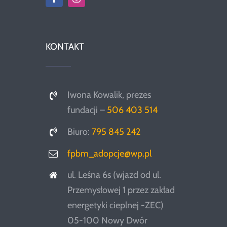
KONTAKT
Iwona Kowalik, prezes
fundacji –
506 403 514
Biuro:
795 845 242
fpbm_adopcje@wp.pl
ul. Leśna 6s (wjazd od ul.
Przemysłowej 1 przez zakład
energetyki cieplnej -ZEC)
05-100 Nowy Dwór