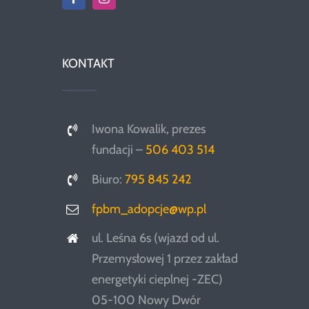
KONTAKT
Iwona Kowalik, prezes
fundacji –
506 403 514
Biuro:
795 845 242
fpbm_adopcje@wp.pl
ul. Leśna 6s (wjazd od ul.
Przemysłowej 1 przez zakład
energetyki cieplnej -ZEC)
05-100 Nowy Dwór