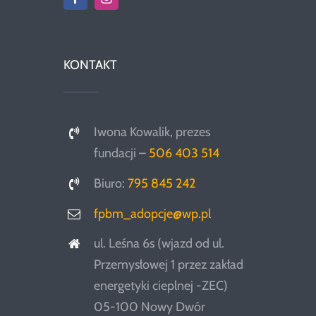
KONTAKT
Iwona Kowalik, prezes
fundacji –
506 403 514
Biuro:
795 845 242
fpbm_adopcje@wp.pl
ul. Leśna 6s (wjazd od ul.
Przemysłowej 1 przez zakład
energetyki cieplnej -ZEC)
05-100 Nowy Dwór