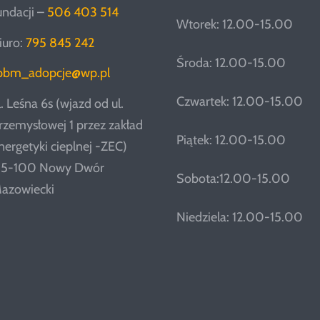
undacji –
506 403 514
Wtorek: 12.00-15.00
iuro:
795 845 242
Środa: 12.00-15.00
pbm_adopcje@wp.pl
Czwartek: 12.00-15.00
l. Leśna 6s (wjazd od ul.
rzemysłowej 1 przez zakład
Piątek: 12.00-15.00
nergetyki cieplnej -ZEC)
5-100 Nowy Dwór
Sobota:12.00-15.00
azowiecki
Niedziela: 12.00-15.00