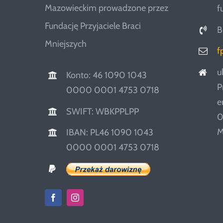
Mazowieckim prowadzone przez
f
Fundację Przyjaciele Braci
B
Mniejszych
f
u
Konto: 46 1090 1043
P
0000 0001 4753 0718
e
SWIFT: WBKPPLPP
0
M
IBAN: PL46 1090 1043
0000 0001 4753 0718