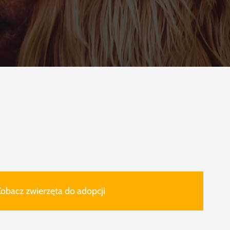
obacz zwierzęta do adopcji