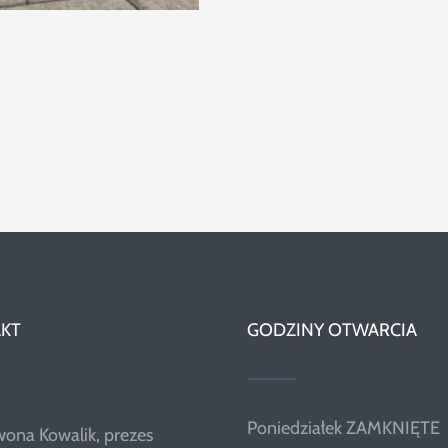
KT
GODZINY OTWARCIA
Poniedziałek ZAMKNIĘTE
wona Kowalik, prezes