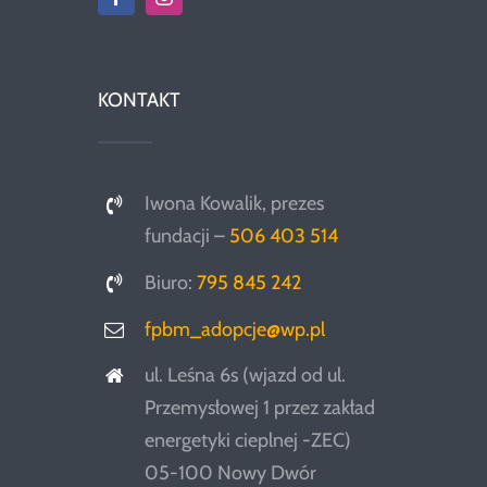
KONTAKT
Iwona Kowalik, prezes
fundacji –
506 403 514
Biuro:
795 845 242
fpbm_adopcje@wp.pl
ul. Leśna 6s (wjazd od ul.
Przemysłowej 1 przez zakład
energetyki cieplnej -ZEC)
05-100 Nowy Dwór