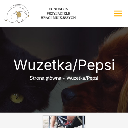
Przejdź
do
To
zawartości
Na
Strona główna
O nas
Wuzetka/Pepsi
Adopcje
Strona główna
Wuzetka/Pepsi
Wsparcie
Kontakt