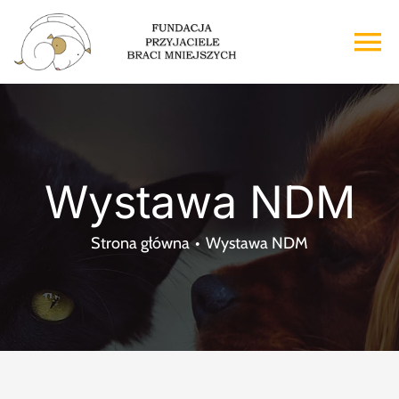
Przejdź
do
To
zawartości
Na
Strona główna
O nas
Wystawa NDM
Adopcje
Strona główna
Wystawa NDM
Wsparcie
Kontakt