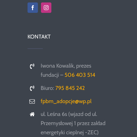
KONTAKT
Iwona Kowalik, prezes
fundacji –
506 403 514
Biuro:
795 845 242
fpbm_adopcje@wp.pl
ul. Leśna 6s (wjazd od ul.
Przemysłowej 1 przez zakład
energetyki cieplnej -ZEC)