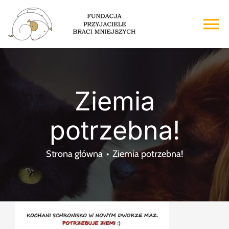
Przejdź
do
To
zawartości
Na
Strona główna
Ziemia
O nas
potrzebna!
Adopcje
Strona główna
Ziemia potrzebna!
Wsparcie
Kontakt