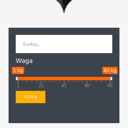
Szukaj
Waga
1 kg
80 kg
1
21
41
60
80
FILTRUJ