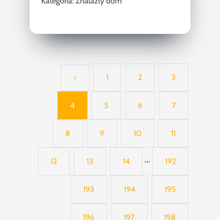
Kategoria:
Znalazły dom
1
2
3
4
5
6
7
8
9
10
11
12
13
14
···
192
193
194
195
196
197
198