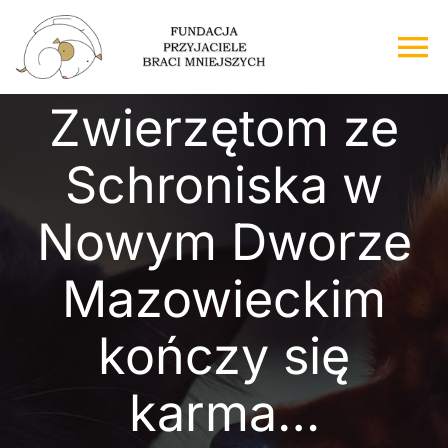
Przejdź
do
To
zawartości
Na
Zwierzętom ze
Strona główna
Schroniska w
O nas
Nowym Dworze
Adopcje
Mazowieckim
Wsparcie
kończy się
Kontakt
karma…