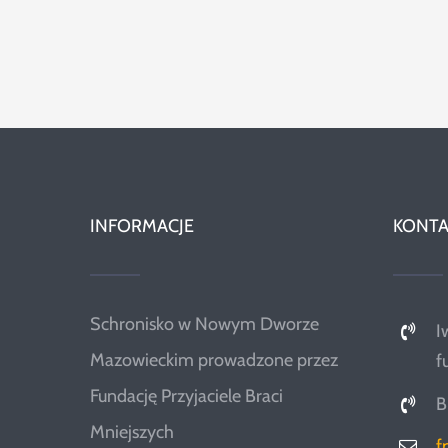
INFORMACJE
KONTA
Schronisko w Nowym Dworze
I
Mazowieckim prowadzone przez
f
Fundację Przyjaciele Braci
B
Mniejszych
f