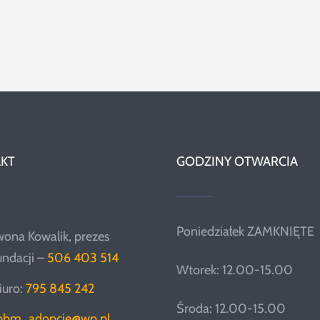
KT
GODZINY OTWARCIA
Poniedziałek ZAMKNIĘTE
wona Kowalik, prezes
undacji –
506 403 514
Wtorek: 12.00-15.00
iuro:
795 845 242
Środa: 12.00-15.00
pbm_adopcje@wp.pl