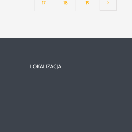
17
18
19
LOKALIZACJA