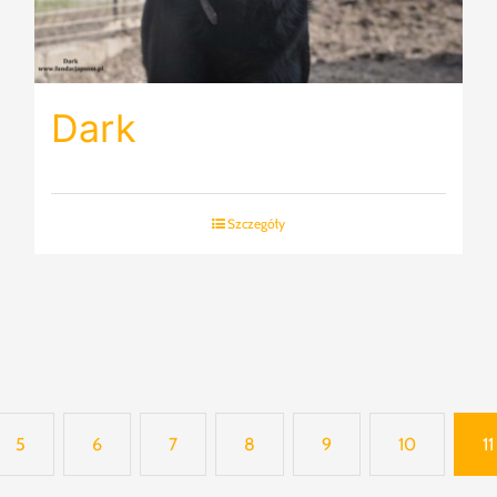
Dark
Szczegóły
5
6
7
8
9
10
11