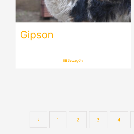
Gipson
Szczegóły
1
2
3
4