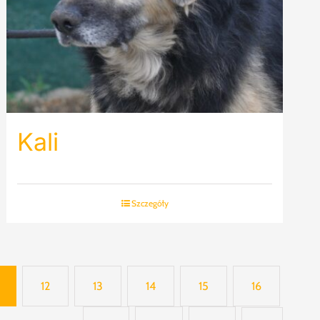
Kali
Szczegóły
12
13
14
15
16