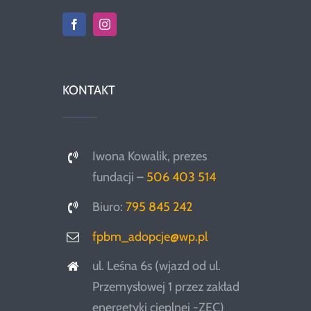
KONTAKT
Iwona Kowalik, prezes
fundacji –
506 403 514
Biuro:
795 845 242
fpbm_adopcje@wp.pl
ul. Leśna 6s (wjazd od ul.
Przemysłowej 1 przez zakład
energetyki cieplnej -ZEC)