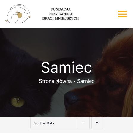
Przejdź
do
To
zawartości
Na
Strona główna
O nas
Samiec
Adopcje
Strona główna
Samiec
Wsparcie
Kontakt
Sort by
Data