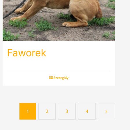
Faworek
Szczegóły
1
2
3
4