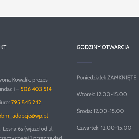
KT
GODZINY OTWARCIA
Poniedziałek ZAMKNIĘTE
wona Kowalik, prezes
undacji –
506 403 514
Wtorek: 12.00-15.00
iuro:
795 845 242
Środa: 12.00-15.00
pbm_adopcje@wp.pl
Czwartek: 12.00-15.00
l. Leśna 6s (wjazd od ul.
rzemysłowej 1 przez zakład