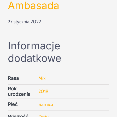
Szukaj
Ambasada
27 stycznia 2022
Informacje
dodatkowe
Rasa
Mix
Rok
2019
urodzenia
Płeć
Samica
Wielkość
Duży