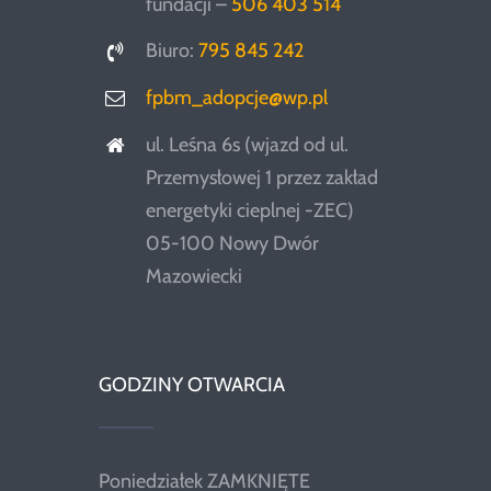
fundacji –
506 403 514
Biuro:
795 845 242
fpbm_adopcje@wp.pl
ul. Leśna 6s (wjazd od ul.
Przemysłowej 1 przez zakład
energetyki cieplnej -ZEC)
05-100 Nowy Dwór
Mazowiecki
GODZINY OTWARCIA
Poniedziałek ZAMKNIĘTE