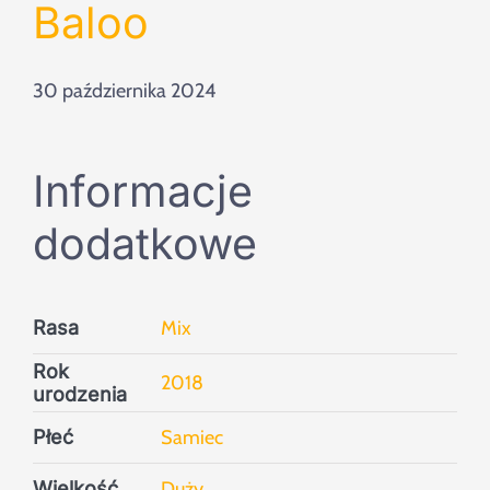
Szukaj
Baloo
30 października 2024
Informacje
dodatkowe
Rasa
Mix
Rok
2018
urodzenia
Płeć
Samiec
Wielkość
Duży