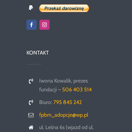
KONTAKT
Iwona Kowalik, prezes
fundacji –
506 403 514
Biuro:
795 845 242
fpbm_adopcje@wp.pl
ul. Leśna 6s (wjazd od ul.