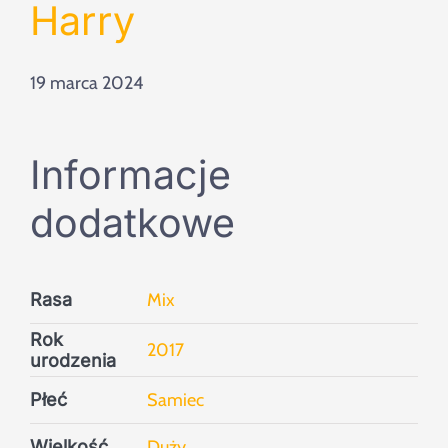
Szukaj
Harry
19 marca 2024
Informacje
dodatkowe
Rasa
Mix
Rok
2017
urodzenia
Płeć
Samiec
Wielkość
Duży