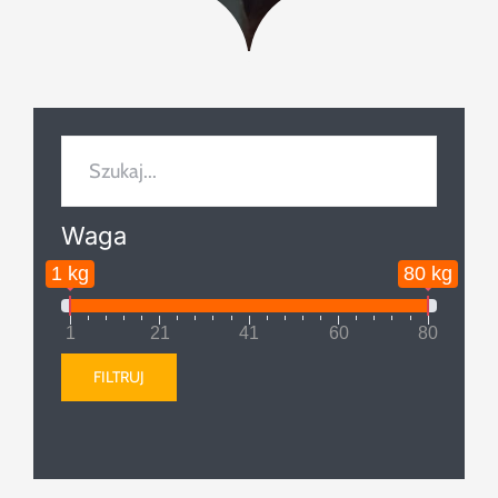
Szukaj
Waga
1 kg
80 kg
1
21
41
60
80
FILTRUJ